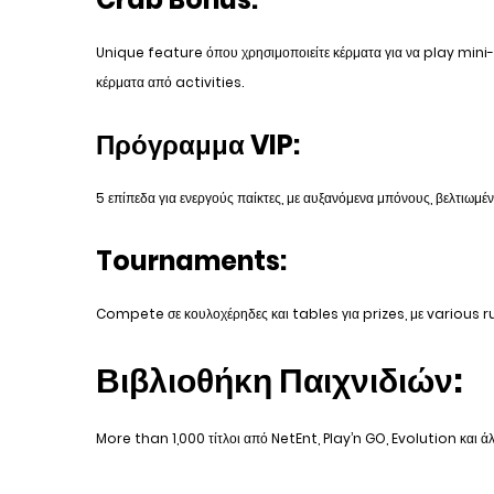
Unique feature όπου χρησιμοποιείτε κέρματα για να play mini-
κέρματα από activities.
Πρόγραμμα VIP:
5 επίπεδα για ενεργούς παίκτες, με αυξανόμενα μπόνους, βελτιωμέ
Tournaments:
Compete σε κουλοχέρηδες και tables για prizes, με various ru
Βιβλιοθήκη Παιχνιδιών:
More than 1,000 τίτλοι από NetEnt, Play’n GO, Evolution και άλ