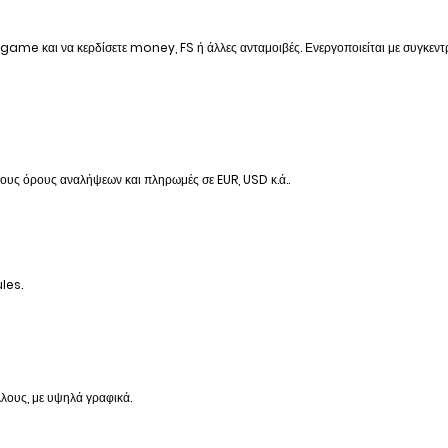
game και να κερδίσετε money, FS ή άλλες ανταμοιβές. Ενεργοποιείται με συγκεν
νους όρους αναλήψεων και πληρωμές σε EUR, USD κ.ά..
les.
λους, με υψηλά γραφικά.