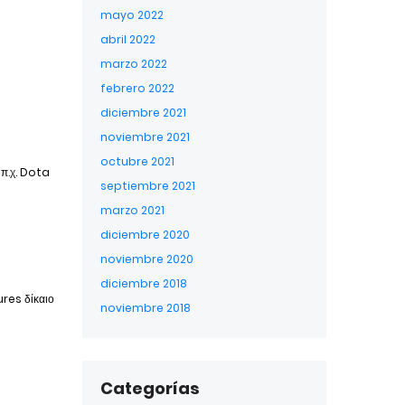
mayo 2022
abril 2022
marzo 2022
febrero 2022
diciembre 2021
noviembre 2021
octubre 2021
π.χ. Dota
septiembre 2021
marzo 2021
diciembre 2020
noviembre 2020
diciembre 2018
ures δίκαιο
noviembre 2018
Categorías