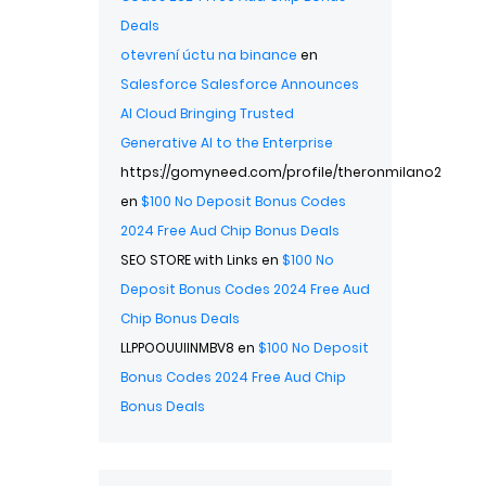
Deals
otevrení úctu na binance
en
Salesforce Salesforce Announces
AI Cloud Bringing Trusted
Generative AI to the Enterprise
https://gomyneed.com/profile/theronmilano2
en
$100 No Deposit Bonus Codes
2024 Free Aud Chip Bonus Deals
SEO STORE with Links
en
$100 No
Deposit Bonus Codes 2024 Free Aud
Chip Bonus Deals
LLPPOOUUIINMBV8
en
$100 No Deposit
Bonus Codes 2024 Free Aud Chip
Bonus Deals