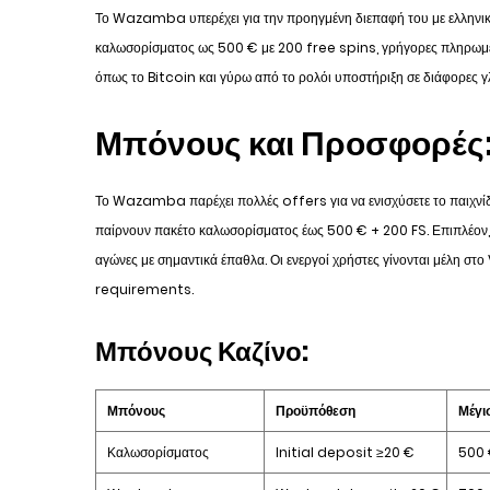
Το Wazamba υπερέχει για την προηγμένη διεπαφή του με ελλην
καλωσορίσματος ως 500 € με 200 free spins, γρήγορες πληρωμ
όπως το Bitcoin και γύρω από το ρολόι υποστήριξη σε διάφορες γ
Μπόνους και Προσφορές
Το Wazamba παρέχει πολλές offers για να ενισχύσετε το παιχνίδι
παίρνουν πακέτο καλωσορίσματος έως 500 € + 200 FS. Επιπλέον,
αγώνες με σημαντικά έπαθλα. Οι ενεργοί χρήστες γίνονται μέλη 
requirements.
Μπόνους Καζίνο:
Μπόνους
Προϋπόθεση
Μέγι
Καλωσορίσματος
Initial deposit ≥20 €
500