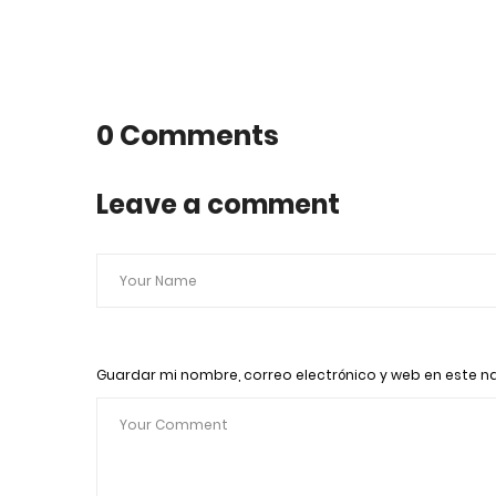
0 Comments
Leave a comment
Guardar mi nombre, correo electrónico y web en este 