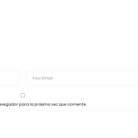
navegador para la próxima vez que comente.