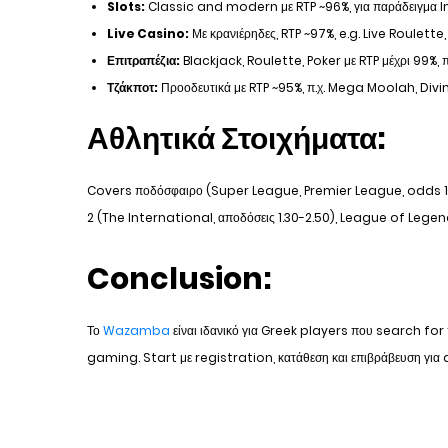
Slots:
Classic and modern με RTP ~96%, για παράδειγμα
Live Casino:
Με κρανιέρηδες, RTP ~97%, e.g. Live Roulette
Επιτραπέζια:
Blackjack, Roulette, Poker με RTP μέχρι 99%, π
Τζάκποτ:
Προοδευτικά με RTP ~95%, π.χ. Mega Moolah, Divi
Αθλητικά Στοιχήματα:
Covers ποδόσφαιρο (Super League, Premier League, odds 1.50
2 (The International, αποδόσεις 1.30-2.50), League of Legend
Conclusion:
Το
Wazamba
είναι ιδανικό για Greek players που search for 
gaming. Start με registration, κατάθεση και επιβράβευση για