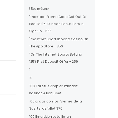
! Без рубрики
"mostbet Promo Code Get Out Of
Bed To $500 Inside Bonus Bets In
Sign Up – 666
"‎mostbet Sportsbook & Casino On
The App Store – 856
"On The Internet Sports Betting
125% First Deposit Offer – 259
1
10
10€ Talletus Zimpler: Parhaat
Kasinot & Bonukset
100 gratis con los 'Viernes de la
Suerte' de 1xBet 376
100 Ilmaiskierrosta Ilman