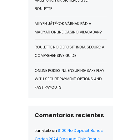
ANLEITUNG FÜR SICHERES LIVE-
ROULETTE
MILYEN JÁTÉKOK VÁRNAK RÁD A
MAGYAR ONLINE CASINO VILÁGÁBAN?
ROULETTE NO DEPOSIT INDIA SECURE: A
COMPREHENSIVE GUIDE
ONLINE POKIES NZ: ENSURING SAFE PLAY
WITH SECURE PAYMENT OPTIONS AND
FAST PAYOUTS
Comentarios recientes
Larrybib
en
$100 No Deposit Bonus
Codes 2024 Free Aud Chip Bonus