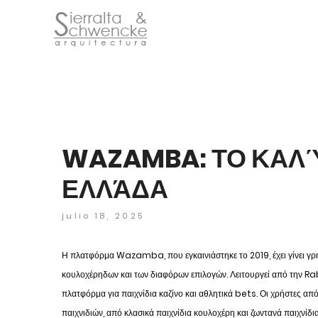
WAZAMBA: ΤΟ ΚΑΛΎ
ΕΛΛΆΔΑ
julio 18, 2025
Η πλατφόρμα Wazamba, που εγκαινιάστηκε το 2019, έχει γίνει γρ
κουλοχέρηδων και των διαφόρων επιλογών. Λειτουργεί από την Rab
πλατφόρμα για παιχνίδια καζίνο και αθλητικά bets. Οι χρήστες απ
παιχνιδιών, από κλασικά παιχνίδια κουλοχέρη και ζωντανά παιχνίδ