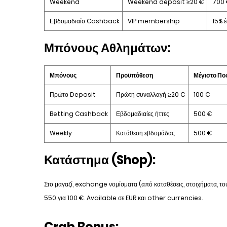
Weekend
Weekend deposit ≥20 €
700
Εβδομαδιαίο Cashback
VIP membership
15% 
Μπόνους Αθλημάτων:
Μπόνους
Προϋπόθεση
Μέγιστο Πο
Πρώτο Deposit
Πρώτη συναλλαγή ≥20 €
100 €
Betting Cashback
Εβδομαδιαίες ήττες
500 €
Weekly
Κατάθεση εβδομάδας
500 €
Κατάστημα (Shop):
Στο μαγαζί, exchange νομίσματα (από καταθέσεις, στοιχήματα, 
550 για 100 €. Available σε EUR και other currencies.
Crab Bonus: