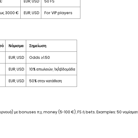
 €
EUR, USD
50 FS
έως 3000 €
EUR, USD
For VIP players
σό
Νόμισμα
Σημείωση
EUR, USD
Odds ≥1.50
EUR, USD
10% απωλειών, 1x/εβδομάδα
EUR, USD
50% στην κατάθεση
τουρνουά) με bonuses π.χ. money (5-100 €), FS ή bets. Examples: 50 νομίσματα