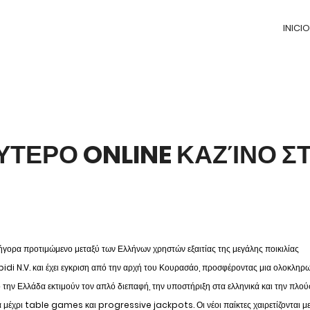
INICIO
ΤΕΡΟ ONLINE ΚΑΖΊΝΟ Σ
ήγορα προτιμώμενο μεταξύ των Ελλήνων χρηστών εξαιτίας της μεγάλης ποικιλίας
idi N.V. και έχει εγκριση από την αρχή του Κουρασάο, προσφέροντας μια ολοκληρ
ό την Ελλάδα εκτιμούν τον απλό διεπαφή, την υποστήριξη στα ελληνικά και την πλού
ια μέχρι table games και progressive jackpots. Οι νέοι παίκτες χαιρετίζονται μ